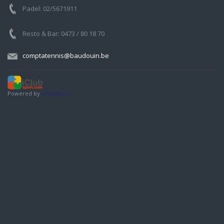
Padel: 02/5671911
Resto & Bar: 0473 / 80 18 70
comptatennis@baudouin.be
Powered by
iClubSport