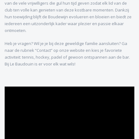
van de vele vrijwilligers die gul hun tijd geven zodat elk lid van de
club ten volle kan genieten van deze kostbare momenten. Dankzij
hun toewijding blijft de Boudewijn evolueren en bloeien en biedt ze
iedereen een uitzonderlijk kader waar plezier en passie elkaar
ontmoeten.
Heb je vragen? Wil je je bij deze geweldige familie aansluiten? Ga
naar de rubriek “Contact” op onze website en kies je favoriete
activiteit: tennis, hockey, padel of gewoon ontspannen aan de bar.
Bij Le Baudouin is er voor elk wat wils!