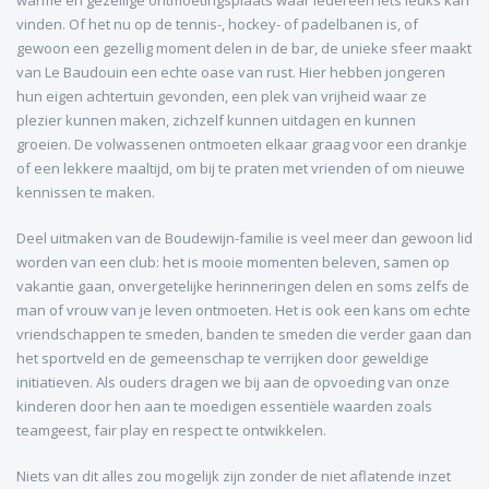
warme en gezellige ontmoetingsplaats waar iedereen iets leuks kan
vinden. Of het nu op de tennis-, hockey- of padelbanen is, of
gewoon een gezellig moment delen in de bar, de unieke sfeer maakt
van Le Baudouin een echte oase van rust. Hier hebben jongeren
hun eigen achtertuin gevonden, een plek van vrijheid waar ze
plezier kunnen maken, zichzelf kunnen uitdagen en kunnen
groeien. De volwassenen ontmoeten elkaar graag voor een drankje
of een lekkere maaltijd, om bij te praten met vrienden of om nieuwe
kennissen te maken.
Deel uitmaken van de Boudewijn-familie is veel meer dan gewoon lid
worden van een club: het is mooie momenten beleven, samen op
vakantie gaan, onvergetelijke herinneringen delen en soms zelfs de
man of vrouw van je leven ontmoeten. Het is ook een kans om echte
vriendschappen te smeden, banden te smeden die verder gaan dan
het sportveld en de gemeenschap te verrijken door geweldige
initiatieven. Als ouders dragen we bij aan de opvoeding van onze
kinderen door hen aan te moedigen essentiële waarden zoals
teamgeest, fair play en respect te ontwikkelen.
Niets van dit alles zou mogelijk zijn zonder de niet aflatende inzet